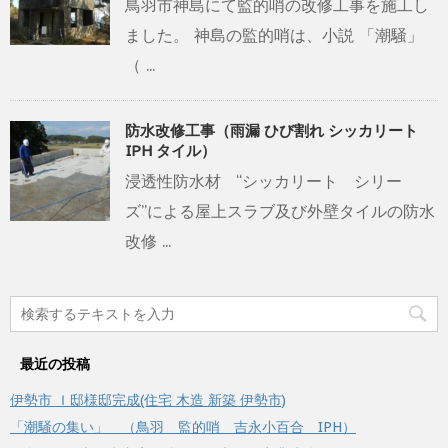
鳥羽市神島にて監的哨の改修工事を施工し
ました。 神島の監的哨は、小説 「潮騒」
（ ...
防水改修工事（雨漏 ひび割れ シッカリート
IPH タイル）
浸透性防水材 “シッカリート シリー
ズ”による屋上スラブ及び外壁タイルの防水
改修 ...
最近の投稿
伊勢市 Ｉ邸様邸完成(住宅 木造 新築 伊勢市)
「潮騒の集い」 （鳥羽 監的哨 吉永小百合 IPH）