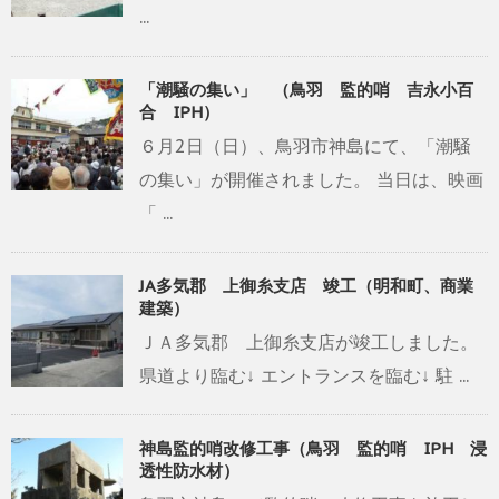
...
「潮騒の集い」 （鳥羽 監的哨 吉永小百
合 IPH）
６月2日（日）、鳥羽市神島にて、「潮騒
の集い」が開催されました。 当日は、映画
「 ...
JA多気郡 上御糸支店 竣工（明和町、商業
建築）
ＪＡ多気郡 上御糸支店が竣工しました。
県道より臨む↓ エントランスを臨む↓ 駐 ...
神島監的哨改修工事（鳥羽 監的哨 IPH 浸
透性防水材）