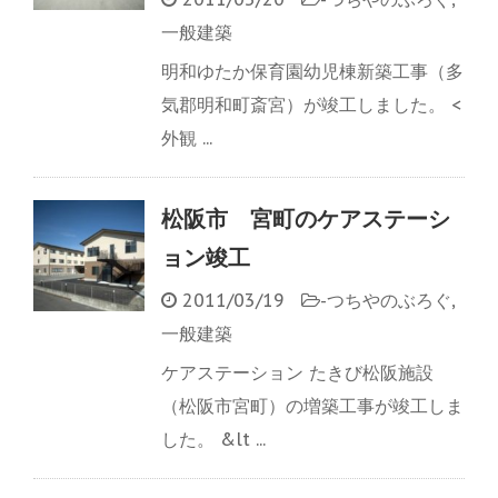
一般建築
明和ゆたか保育園幼児棟新築工事（多
気郡明和町斎宮）が竣工しました。 <
外観 ...
松阪市 宮町のケアステーシ
ョン竣工
2011/03/19
-
つちやのぶろぐ
,
一般建築
ケアステーション たきび松阪施設
（松阪市宮町）の増築工事が竣工しま
した。 &lt ...