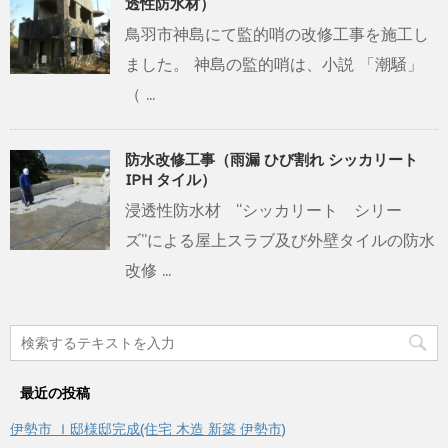
透性防水材）
鳥羽市神島にて監的哨の改修工事を施工し
ました。 神島の監的哨は、小説 「潮騒」
（ ...
防水改修工事（雨漏 ひび割れ シッカリート
IPH タイル）
浸透性防水材 “シッカリート シリー
ズ”による屋上スラブ及び外壁タイルの防水
改修 ...
最近の投稿
伊勢市 Ｉ邸様邸完成(住宅 木造 新築 伊勢市)