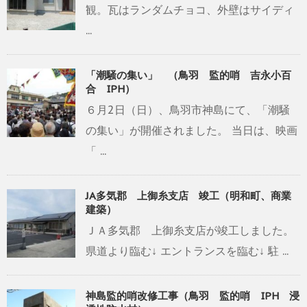
観。瓦はランダムチョコ、外壁はサイディ
...
「潮騒の集い」 （鳥羽 監的哨 吉永小百
合 IPH）
６月2日（日）、鳥羽市神島にて、「潮騒
の集い」が開催されました。 当日は、映画
「 ...
JA多気郡 上御糸支店 竣工（明和町、商業
建築）
ＪＡ多気郡 上御糸支店が竣工しました。
県道より臨む↓ エントランスを臨む↓ 駐 ...
神島監的哨改修工事（鳥羽 監的哨 IPH 浸