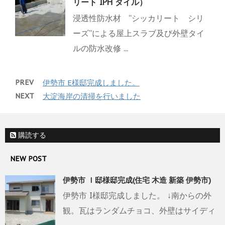
リート IPH タイル）
浸透性防水材 “シッカリート シリ
ーズ”による屋上スラブ及び外壁タイ
ルの防水改修 ...
PREV
伊勢市 E様邸完成しました。
NEXT
大淀海岸の清掃を行いました
購読する
NEW POST
伊勢市 Ｉ邸様邸完成(住宅 木造 新築 伊勢市)
伊勢市 I様邸完成しました。 ↓南からの外
観。瓦はランダムチョコ、外壁はサイディ