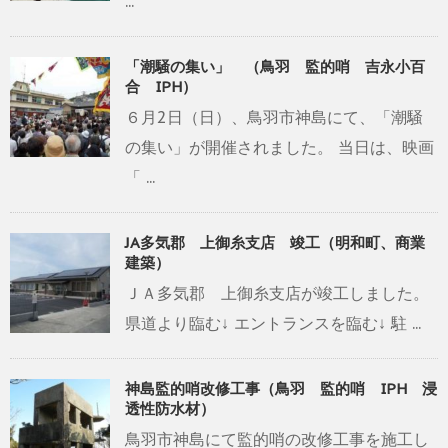
...
「潮騒の集い」 （鳥羽 監的哨 吉永小百
合 IPH）
６月2日（日）、鳥羽市神島にて、「潮騒
の集い」が開催されました。 当日は、映画
「 ...
JA多気郡 上御糸支店 竣工（明和町、商業
建築）
ＪＡ多気郡 上御糸支店が竣工しました。
県道より臨む↓ エントランスを臨む↓ 駐 ...
神島監的哨改修工事（鳥羽 監的哨 IPH 浸
透性防水材）
鳥羽市神島にて監的哨の改修工事を施工し