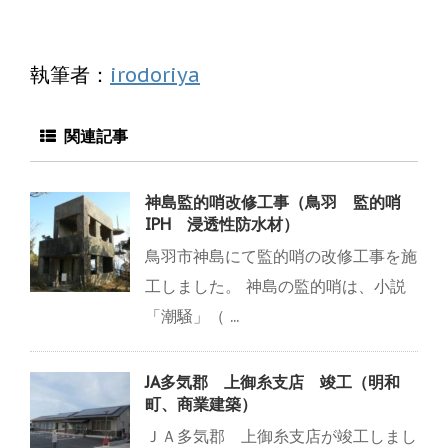
執筆者：
irodoriya
関連記事
神島監的哨改修工事（鳥羽 監的哨
IPH 浸透性防水材）
鳥羽市神島にて監的哨の改修工事を施
工しました。 神島の監的哨は、小説
「潮騒」（ ...
JA多気郡 上御糸支店 竣工（明和
町、商業建築）
ＪＡ多気郡 上御糸支店が竣工しまし