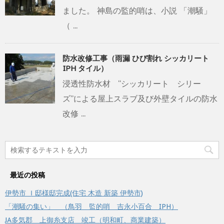
ました。 神島の監的哨は、小説 「潮騒」
（ ...
防水改修工事（雨漏 ひび割れ シッカリート
IPH タイル）
浸透性防水材 “シッカリート シリー
ズ”による屋上スラブ及び外壁タイルの防水
改修 ...
最近の投稿
伊勢市 Ｉ邸様邸完成(住宅 木造 新築 伊勢市)
「潮騒の集い」 （鳥羽 監的哨 吉永小百合 IPH）
JA多気郡 上御糸支店 竣工（明和町、商業建築）