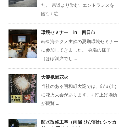
た。 県道より臨む↓ エントランスを
臨む↓ 駐 ...
環境セミナー in 四日市
㈱東海テクノ主催の夏期環境セミナー
に参加してきました。 会場の様子
（ほぼ満席でし ...
大淀祇園花火
当社のある明和町大淀では、8/６(土)
に花火大会があります。↓ 打上げ場所
が観覧 ...
防水改修工事（雨漏 ひび割れ シッカ