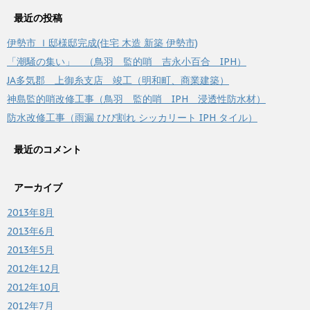
最近の投稿
伊勢市 Ｉ邸様邸完成(住宅 木造 新築 伊勢市)
「潮騒の集い」 （鳥羽 監的哨 吉永小百合 IPH）
JA多気郡 上御糸支店 竣工（明和町、商業建築）
神島監的哨改修工事（鳥羽 監的哨 IPH 浸透性防水材）
防水改修工事（雨漏 ひび割れ シッカリート IPH タイル）
最近のコメント
アーカイブ
2013年8月
2013年6月
2013年5月
2012年12月
2012年10月
2012年7月