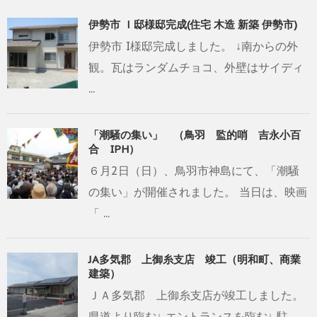
伊勢市 Ｉ邸様邸完成(住宅 木造 新築 伊勢市)
伊勢市 I様邸完成しました。 ↓南からの外
観。瓦はランダムチョコ、外壁はサイディ
...
「潮騒の集い」 （鳥羽 監的哨 吉永小百
合 IPH）
６月2日（日）、鳥羽市神島にて、「潮騒
の集い」が開催されました。 当日は、映画
「 ...
JA多気郡 上御糸支店 竣工（明和町、商業
建築）
ＪＡ多気郡 上御糸支店が竣工しました。
県道より臨む↓ エントランスを臨む↓ 駐 ...